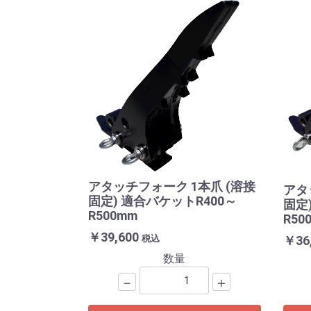
アタッチフォーク 1本爪 (溶接
アタ
固定) 適合バケットR400～
固定
R500mm
R50
￥39,600
税込
￥36
数量
－
＋