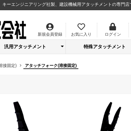
キーエンジニアリング社製、建設機械用アタッチメントの専門店
新規会員登録
お気に入り
ログイン
汎用アタッチメント
特殊アタッチメント
フォーククロー(廉価型)兼用
アタッチフォークライト(超
アジャストフォーク(社外品
土のうバケット(大型土のう
スケルトンバケット
フォーク(溶接固定)
フォーク 2点止式
フォーク 3点止式
ファストロック
レーキバケット
法面バケット
巾狭バケット
ガラックス(コンクリート破砕
ツインカッター(廃プラ切断
ピン径Ф30,Ф35,Ф38,Ф40,Ф
アタッチフォーク(溶接固定
機械式フォーク (標準型)
ライトフォーク
エンジフォーク
エクスフォーク
除礫バケット
一般共用型
底網交換型
法面型
田面型
Ф35/Ф38/Ф40
量・溶接固定)
接固定)
機)
溶接固定)
アタッチフォーク(溶接固定)