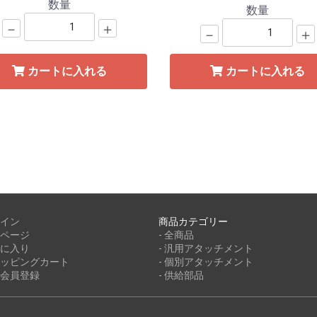
数量
数量
－
＋
－
＋
カートに入れる
カートに入れる
イン
商品カテゴリー
ページ
- 全商品
に入り
- 汎用アタッチメント
ッピングカート
- 個別アタッチメント
会員登録
- 供給部品