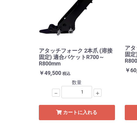
アタ
アタッチフォーク 2本爪 (溶接
固定
固定) 適合バケットR700～
R80
R800mm
￥60
￥49,500
税込
数量
－
＋
カートに入れる