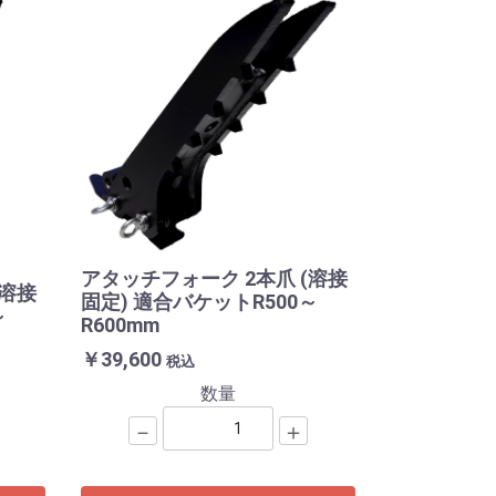
アタッチフォーク 2本爪 (溶接
(溶接
固定) 適合バケットR500～
～
R600mm
￥39,600
税込
数量
－
＋