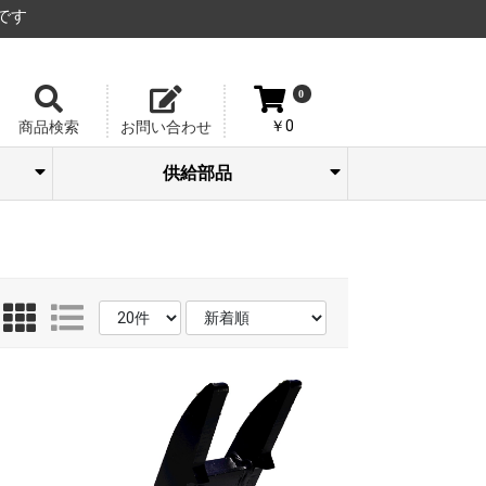
です
0
￥0
商品検索
お問い合わせ
供給部品
/
軽
・溶
製造
機)
機)
45
)
アーム補強プレート
ツバ付ブッシュ
部品セット
シム板
ピン