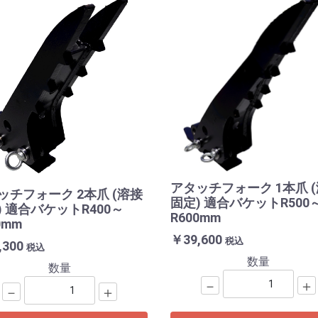
アタッチフォーク 1本爪 
ッチフォーク 2本爪 (溶接
固定) 適合バケットR500
) 適合バケットR400～
R600mm
0mm
￥39,600
税込
,300
税込
数量
数量
－
＋
－
＋