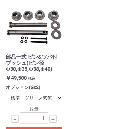
部品一式 ピン&ツバ付
ブッシュ(ピン径
Ф30,Ф35,Ф38,Ф40)
￥49,500
税込
オプション(Gx2)
数量
－
＋